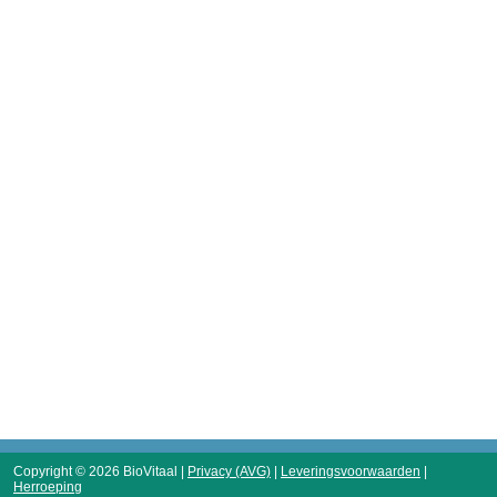
Copyright © 2026 BioVitaal |
Privacy (AVG)
|
Leveringsvoorwaarden
|
Herroeping