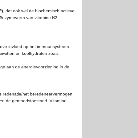
P)
, dat ook wel de biochemisch actieve
oënzymevorm van vitamine B2
tieve invloed op het immuunsysteem.
eiwitten en koolhydraten zoals
rage aan de energievoorziening in de
 de redenatie/het beredeneervermogen.
n en de gemoedstoestand. Vitamine