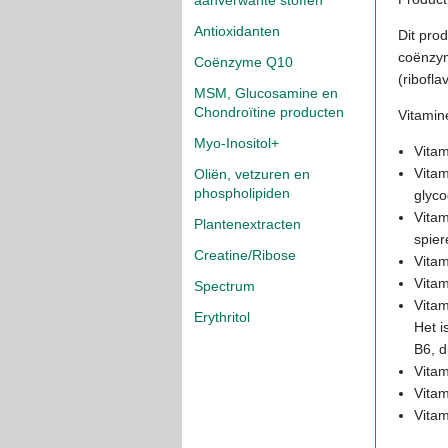
aanverwante stoffen
Antioxidanten
Dit pro
coënzym
Coënzyme Q10
(ribofl
MSM, Glucosamine en
Chondroïtine producten
Vitamine
Myo-Inositol+
Vitam
Vitam
Oliën, vetzuren en
phospholipiden
glyc
Vitam
Plantenextracten
spier
Creatine/Ribose
Vitam
Vitam
Spectrum
Vitam
Erythritol
Het i
B6, d
Vitam
Vitam
Vita