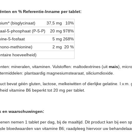
ënten en % Referentie-Inname per tablet:
um* (bisglycinaat)
37,5 mg
10%
aal-5-phosphaat (P-5-P)
20 mg
978%
vine-5-fosfaat
5 mg
268%
(mono-methionine)
2 mg
20 %
ntaire hoeveelheid)
ënten: mineralen, vitaminen. Vulstoffen: maltodextrines (uit
mais
), micro
ntermiddelen: plantaardig magnesiumstearaat, siliciumdioxide.
uct bevat géén gluten, lactose, melkeiwitten of dierlijke gelatine. I.v.
heid vitamine B6 beperkt tot 20 mg per tablet.
k en waarschuwingen:
enen nemen 1 tablet per dag, bij de maaltijd. Dit product kan bij een s
de bloedwaarden van vitamine B6; raadpleeg hiervoor uw behandelaar