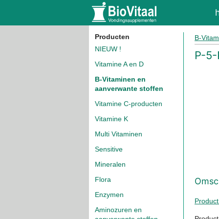
Producten
B-Vitam
NIEUW !
P-5-
Vitamine A en D
B-Vitaminen en
aanverwante stoffen
Vitamine C-producten
Vitamine K
Multi Vitaminen
Sensitive
Mineralen
Flora
Omsch
Enzymen
Product
Aminozuren en
Produc