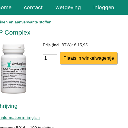
home
contact
wetgeving
inloggen
inen en aanverwante stoffen
P Complex
Prijs (incl. BTW): € 15,95
Aantal
rijving
 information in English
tnummer B016 – 100 tabletten