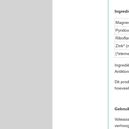
Ingredi
Magnesi
Pyridox
Ribofla
Zink* 
(*eleme
Ingredi
Antiklo
Dit prod
hoeveel
Gebrui
Volwass
verhoog