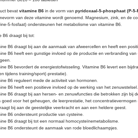
duct bevat
vitamine B6
in de vorm van
pyridoxaal-5-phosphaat (P-5-
evorm van deze vitamine wordt genoemd. Magnesium, zink, en de c
avine-5-fosfaat) ondersteunen het metabolisme van vitamine B6.
 B6 draagt bij tot:
ine B6 draagt bij aan de aanmaak van afweercellen en heeft een posi
ine B6 heeft een gunstige invloed op de productie en verbranding van 
ogeen.
ine B6 bevordert de energiestofwisseling. Vitamine B6 levert een bijd
en tijdens training/sport(-prestatie).
ine B6 reguleert mede de activiteit van hormonen.
ine B6 heeft een positieve invloed op de werking van het zenuwstelsel.
ine B6 draagt bij aan hersen- en zenuwfuncties die betrokken zijn bij
s goed voor het geheugen, de leerprestatie, het concentratievermoge
raagt bij aan de geestelijke veerkracht en aan een heldere geest.
ine B6 ondersteunt productie van cysteine.
ine B6 draagt bij tot een normaal homocysteïnemetabolisme.
mine B6 ondersteunt de aanmaak van rode bloedlichaampjes.