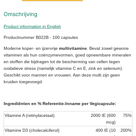
Omschrijving
Product information in English
Productnummer B022B - 100 capsules
Moderne koper- en ijzervrije
multivitamine
. Bevat zowel gewone
vitaminen als hun coënzymevormen, goed opneembare mineralen
en stoffen die bijdragen tot de bescherming van cellen tegen
oxidatieve stress (namelijk vitamine C en E, zink en selenium).
Geschikt voor mannen en vrouwen. Aan deze multi zijn geen
kruiden toegevoegd.
Ingrediënten en % Referentie-Inname per Vegicapsule:
Vitamine A (retinylacetaat)
2000 IE (600
75%
mcg)
Vitamine D3 (cholecalciferol)
400 IE (10
200%