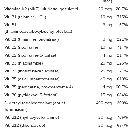
mcg)
Vitamine K2 (MK7), uit Natto, gezuiverd
20 mcg
26,7%
Vit. B1 (thiamine-HCL)
10 mg
715%
Vit. B1
3 mg
157%
(thiaminecocarboxylase/pyrofosfaat)
Vit. B1 (thiaminemononitraat)
3 mg
221%
Vit. B2 (riboflavine)
10 mg
714%
Vit. B2 (riboflavine-5-fosfaat)
4 mg
214%
Vit. B3 (niacinamide)
20 mg
125%
Vit. B3 (inositolhexaniacinaat)
25 mg
121%
Vit. B5 (calciumpanthotenaat)
40 mg
610%
Vit. B5 (panthetine, pro-coënzyme A)
4 mg
66,7%
Vit. B6 (pyridoxaal-5-fosfaat)
15 mg
684%
5-Methyl-tetrahydrofolaat (
actief
400 mcg
200%
foliumzuur
)
Vit. B12 (hydroxycobalamine)
20 mcg
766%
Vit. B12 (dibencoside)
20 mcg
674%