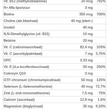
Vit. B12 (methylcobalamine)
20 mcg
792%
R+ Alfa-liponzuur
3 mg
Biotine
350 mcg
700%
Choline (als bitartraat)
40 mg (elem.)
Inositol
40 mg
N,N-Dimethylglycine (vit. B15)
10 mg
Betaïne
20 mg
Vit. C (calciumascorbaat)
82,4 mg
103%
Vit. C (ascorbylpalmitaat)
7 mg
3,75%
OPC
3,33 mg
Vit. E (d,a-tocoferolsuccinaat)
30 mg
250%
Coënzym Q10
3 mg
GTF-chromium (chromiumpicolinaat)
50 mcg
125%
Selenium (L-Selenomethionine)
40 mcg
72,7%
Zink (L-zink-monomethionine)
7,5 mg
75%
Calcium (ascorbaat)
12,8 mg
1,6%
Magnesium (bisglycinaat)
35 mg
9,33%