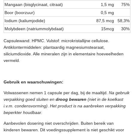
Mangaan (bisglycinaat, citraat)
1,5 mg
75%
Boor (boorzuur)
0,5 mg
Iodium (kaliumjodide)
87,5 mcg
58,3%
Molybdeen (natriummolybdaat)
15mcg
30%
Capsulewand: HPMC. Vulstof: microkristallijne cellulose.
Antiklontermiddelen: plantaardig magnesiumstearaat,
siliciumdioxide. Alle mineralen zijn in elementaire hoeveelheden
vermeld.
Gebruik en waarschuwingen:
Volwassenen nemen 1 capsule per dag, bij de maaltijd.
Na gebruik
verpakking goed sluiten en
droog bewaren
(niet in de koelkast
i.v.m. condensvorming)
.
Het product is na aanbreken verpakking
beperkter houdbaar.
Aanbevolen dosering niet overschrijden. Buiten bereik van
kinderen bewaren. Dit voedingssupplement is niet geschikt voor