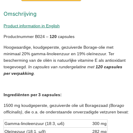
Omschrijving
Product information in English
Productnummer B024 –
120
capsules
Hoogwaardige, koudgeperste, gezuiverde Borage-olie met
minimaal 20% gamma-linoleenzuur en 19% oleïnezuur. Ter
bescherming van de oliën is natuurlijke vitamine E als antioxidant
toegevoegd.
In capsules van rundergelatine met
120 capsules
per verpakking
.
Ingrediënten per 3 capsules:
1500 mg koudgeperste, gezuiverde olie uit Boragezaad
(Borago
officinalis)
, die o.a. de onderstaande onverzadigde vetzuren bevat:
Gamma-linoleenzuur (18:3, ω6)
300 mg
Oleïnezuur (18:1, ω9)
282 mg