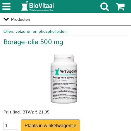
menu
Producten
Oliën, vetzuren en phospholipiden
Borage-olie 500 mg
Prijs (incl. BTW): € 21,95
Aantal