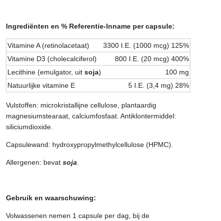
Ingrediënten en %
Referentie-Inname
per capsule:
Vitamine A (retinolacetaat)
3300 I.E. (1000 mcg) 125%
Vitamine D3 (cholecalciferol)
800 I.E. (20 mcg) 400%
Lecithine (emulgator, uit
soja
)
100 mg
Natuurlijke vitamine E
5 I.E. (3,4 mg) 28%
Vulstoffen: microkristallijne cellulose, plantaardig
magnesiumstearaat, calciumfosfaat. Antiklontermiddel:
siliciumdioxide.
Capsulewand: hydroxypropylmethylcellulose (HPMC).
Allergenen: bevat
soja
.
Gebruik en waarschuwing:
Volwassenen nemen 1 capsule per dag, bij de