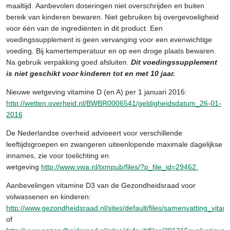
maaltijd. Aanbevolen doseringen niet overschrijden en buiten
bereik van kinderen bewaren. Niet gebruiken bij overgevoeligheid
voor één van de ingrediënten in dit product. Een
voedingssupplement is geen vervanging voor een evenwichtige
voeding. Bij kamertemperatuur en op een droge plaats bewaren.
Na gebruik verpakking goed afsluiten.
Dit voedingssupplement
is niet geschikt voor kinderen tot en met 10 jaar.
Nieuwe wetgeving vitamine D (en A) per 1 januari 2016:
http://wetten.overheid.nl/BWBR0006541/geldigheidsdatum_26-01-
2016
De Nederlandse overheid adviseert voor verschillende
leeftijdsgroepen en zwangeren uiteenlopende maximale dagelijkse
innames, zie voor toelichting en
wetgeving
http://www.vwa.nl/txmpub/files/?p_file_id=29462.
Aanbevelingen vitamine D3 van de Gezondheidsraad voor
volwassenen en kinderen:
http://www.gezondheidsraad.nl/sites/default/files/samenvatting_vita
of