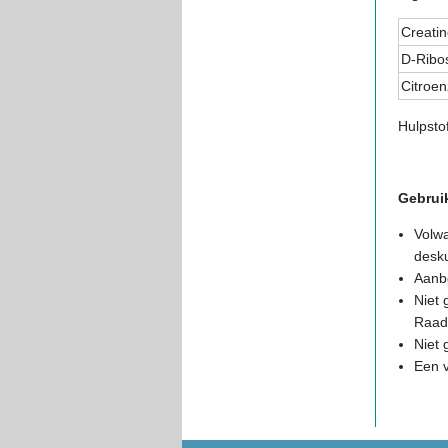
Creati
D-Ribo
Citroe
Hulpsto
Gebrui
Volwa
desk
Aanbe
Niet 
Raadp
Niet 
Een 