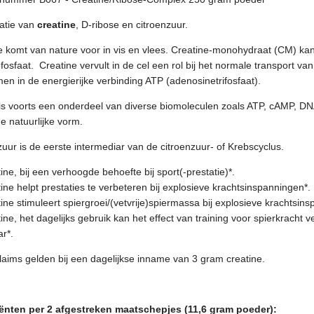
atie van
creatine
, D-ribose en citroenzuur.
e komt van nature voor in vis en vlees. Creatine-monohydraat (CM) 
fosfaat. Creatine vervult in de cel een rol bij het normale transport va
en in de energierijke verbinding ATP (adenosinetrifosfaat).
is voorts een onderdeel van diverse biomoleculen zoals ATP, cAMP, D
e natuurlijke vorm.
zuur is de eerste intermediar van de citroenzuur- of Krebscyclus.
ine, bij een verhoogde behoefte bij sport(-prestatie)*.
ine helpt prestaties te verbeteren bij explosieve krachtsinspanningen*.
ine stimuleert spiergroei/(vetvrije)spiermassa bij explosieve krachtsin
ine, het dagelijks gebruik kan het effect van training voor spierkracht
ar*.
laims gelden bij een dagelijkse inname van 3 gram creatine.
ënten per 2 afgestreken maatschepjes (11,6 gram poeder):