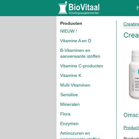
Producten
Creatin
NIEUW !
Crea
Vitamine A en D
B-Vitaminen en
aanverwante stoffen
Vitamine C-producten
Vitamine K
Multi Vitaminen
Sensitive
Mineralen
Flora
Omsch
Enzymen
Product
Aminozuren en
Produc