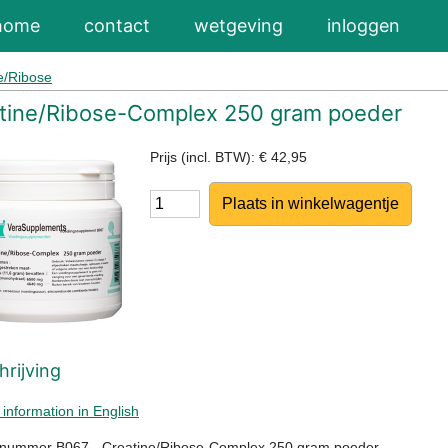
home
contact
wetgeving
inloggen
e/Ribose
tine/Ribose-Complex 250 gram poeder
Prijs (incl. BTW): € 42,95
Aantal
rijving
 information in English
tnummer B067 - Creatine/Ribose-Complex 250 gram poeder