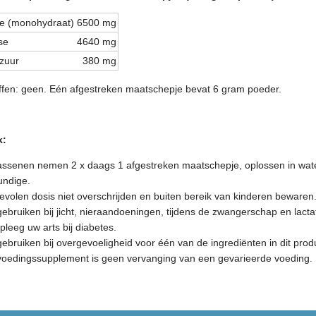
ne (monohydraat)
6500 mg
se
4640 mg
nzuur
380 mg
ffen: geen. Eén afgestreken maatschepje bevat 6 gram poeder.
k:
ssenen nemen 2 x daags 1 afgestreken maatschepje, oplossen in wate
undige.
volen dosis niet overschrijden en buiten bereik van kinderen bewaren
gebruiken bij jicht, nieraandoeningen, tijdens de zwangerschap en lactat
leeg uw arts bij diabetes.
gebruiken bij overgevoeligheid voor één van de ingrediënten in dit prod
voedingssupplement is geen vervanging van een gevarieerde voeding.