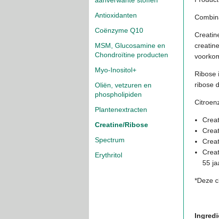
aanverwante stoffen
Antioxidanten
Combin
Coënzyme Q10
Creatin
creatine
MSM, Glucosamine en
Chondroïtine producten
voorkom
Myo-Inositol+
Ribose 
ribose d
Oliën, vetzuren en
phospholipiden
Citroen
Plantenextracten
Creat
Creatine/Ribose
Creat
Spectrum
Creat
Creat
Erythritol
55 ja
*Deze c
Ingredi