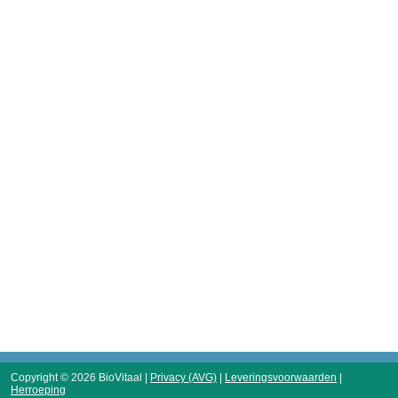
Copyright © 2026 BioVitaal |
Privacy (AVG)
|
Leveringsvoorwaarden
|
Herroeping