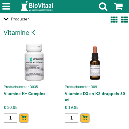
menu
Producten
Vitamine K
Productnummer B035
Productnummer B091
Vitamine K+ Complex
Vitamine D3 en K2 druppels 30
ml
€ 30,95
€ 19,95
Aantal
Aantal